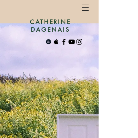
CATHERINE
DAGENAIS